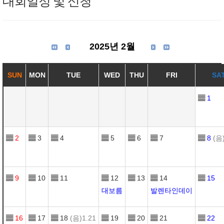
대회일정 및 신청
2025년 2월
SUN
MON
TUE
WED
THU
FRI
SA
▤
1
▤
2
▤
3
▤
4
▤
5
▤
6
▤
7
▤
8
(음)
▤
9
▤
10
▤
11
▤
12
▤
13
▤
14
▤
15
대보름
발렌타인데이
▤
16
▤
17
▤
18
(음)1.21
▤
19
▤
20
▤
21
▤
22