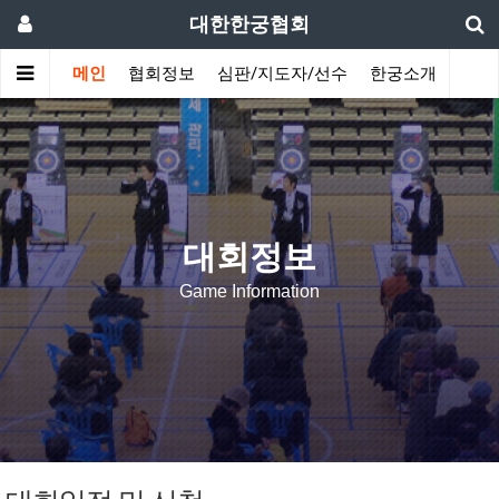
대한한궁협회
메인
협회정보
심판/지도자/선수
한궁소개
커뮤
대회정보
Game Information