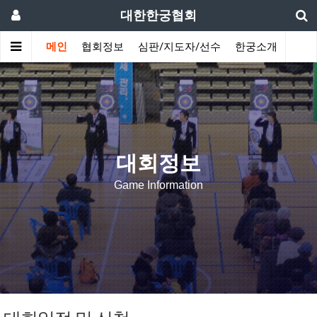
대한한궁협회
메인
협회정보
심판/지도자/선수
한궁소개
커뮤
대회정보
Game Information