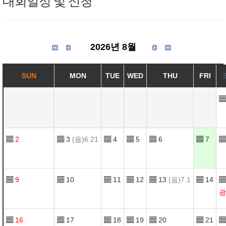
대회일정 및 신청
2026년 8월
SUN
MON
TUE
WED
THU
FRI
▤
▤
2
▤
3
(음)6.21
▤
4
▤
5
▤
6
▤
7
▤
▤
9
▤
10
▤
11
▤
12
▤
13
(음)7.1
▤
14
▤
광
▤
16
▤
17
▤
18
▤
19
▤
20
▤
21
▤