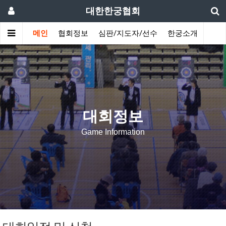
대한한궁협회
메인
협회정보
심판/지도자/선수
한궁소개
커뮤
대회정보
Game Information