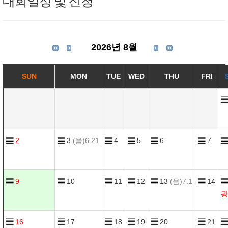
대회일정 및 신청
2026년 8월
SUN
MON
TUE
WED
THU
FRI
▤
▤
2
▤
3
(음)6.21
▤
4
▤
5
▤
6
▤
7
▤
▤
9
▤
10
▤
11
▤
12
▤
13
(음)7.1
▤
14
▤
광
▤
16
▤
17
▤
18
▤
19
▤
20
▤
21
▤