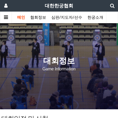
대한한궁협회
메인
협회정보
심판/지도자/선수
한궁소개
커뮤
대회정보
Game Information