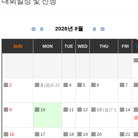
대회일정 및 신청
2026년 8월
SUN
MON
TUE
WED
THU
FRI
▤
▤
2
▤
3
(음)6.21
▤
4
▤
5
▤
6
▤
7
▤
▤
9
▤
10
▤
11
▤
12
▤
13
(음)7.1
▤
14
▤
광
▤
16
▤
17
▤
18
▤
19
▤
20
▤
21
▤