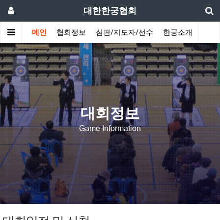
대한한궁협회
메인
협회정보
심판/지도자/선수
한궁소개
커뮤
대회정보
Game Information