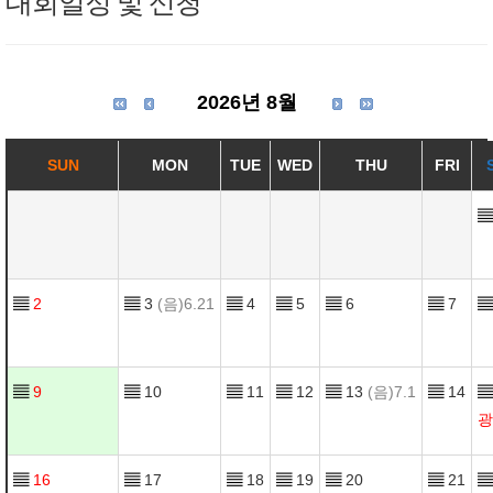
대회일정 및 신청
2026년 8월
SUN
MON
TUE
WED
THU
FRI
▤
▤
2
▤
3
(음)6.21
▤
4
▤
5
▤
6
▤
7
▤
▤
9
▤
10
▤
11
▤
12
▤
13
(음)7.1
▤
14
▤
광
▤
16
▤
17
▤
18
▤
19
▤
20
▤
21
▤