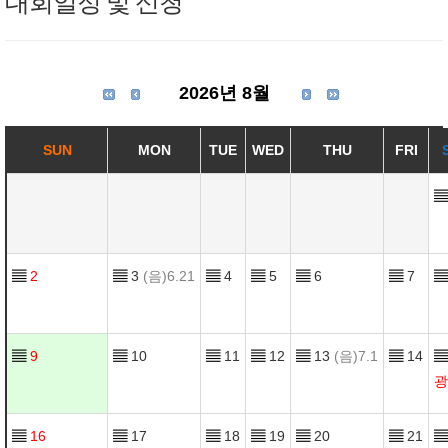
대회일정 및 신청
2026년 8월
SUN
MON
TUE
WED
THU
FRI
▤
▤
2
▤
3
(음)6.21
▤
4
▤
5
▤
6
▤
7
▤
▤
9
▤
10
▤
11
▤
12
▤
13
(음)7.1
▤
14
▤
광
▤
16
▤
17
▤
18
▤
19
▤
20
▤
21
▤