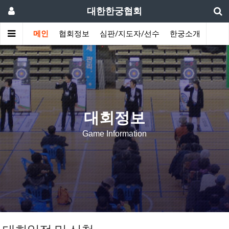
대한한궁협회
메인
협회정보
심판/지도자/선수
한궁소개
커뮤
대회정보
Game Information