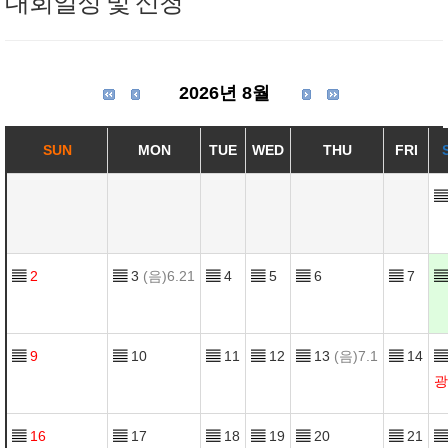
대회일정 및 신청
2026년 8월
SUN
MON
TUE
WED
THU
FRI
▤
▤
2
▤
3
(음)6.21
▤
4
▤
5
▤
6
▤
7
▤
▤
9
▤
10
▤
11
▤
12
▤
13
(음)7.1
▤
14
▤
광
▤
16
▤
17
▤
18
▤
19
▤
20
▤
21
▤