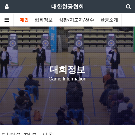
대한한궁협회
메인
협회정보
심판/지도자/선수
한궁소개
커뮤
대회정보
Game Information