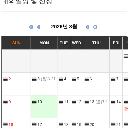
대회일정 및 신청
2026년 8월
SUN
MON
TUE
WED
THU
FRI
▤
▤
2
▤
3
(음)6.21
▤
4
▤
5
▤
6
▤
7
▤
▤
9
▤
10
▤
11
▤
12
▤
13
(음)7.1
▤
14
▤
광
▤
16
▤
17
▤
18
▤
19
▤
20
▤
21
▤