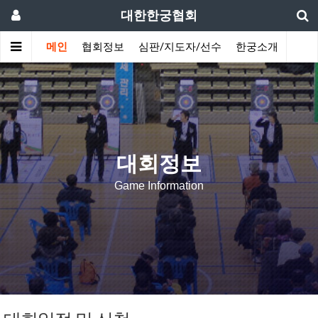
대한한궁협회
메인
협회정보
심판/지도자/선수
한궁소개
커뮤
대회정보
Game Information