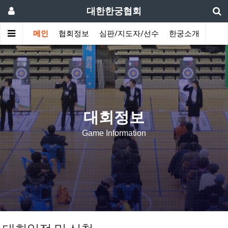
대한한궁협회
메인
협회정보
심판/지도자/선수
한궁소개
커뮤
대회정보
Game Information