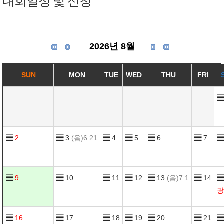
대회일정 및 신청
2026년 8월
SUN
MON
TUE
WED
THU
FRI
▤
▤
2
▤
3
(음)6.21
▤
4
▤
5
▤
6
▤
7
▤
▤
9
▤
10
▤
11
▤
12
▤
13
(음)7.1
▤
14
▤
광
▤
16
▤
17
▤
18
▤
19
▤
20
▤
21
▤