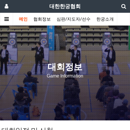
대한한궁협회
메인
협회정보
심판/지도자/선수
한궁소개
커뮤
대회정보
Game Information