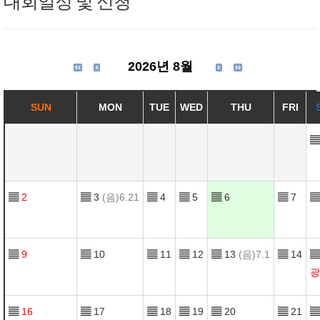
대회일정 및 신청
2026년 8월
SUN
MON
TUE
WED
THU
FRI
▤
▤
2
▤
3
(음)6.21
▤
4
▤
5
▤
6
▤
7
▤
▤
9
▤
10
▤
11
▤
12
▤
13
(음)7.1
▤
14
▤
광
▤
16
▤
17
▤
18
▤
19
▤
20
▤
21
▤