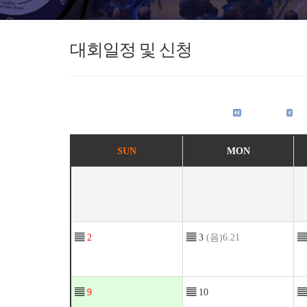
대회일정 및 신청
SUN
MON
▤
2
▤
3
(음)6.21
▤
▤
9
▤
10
▤