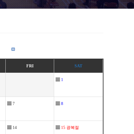
FRI
SAT
▤
1
▤
7
▤
8
▤
14
▤
15
광복절