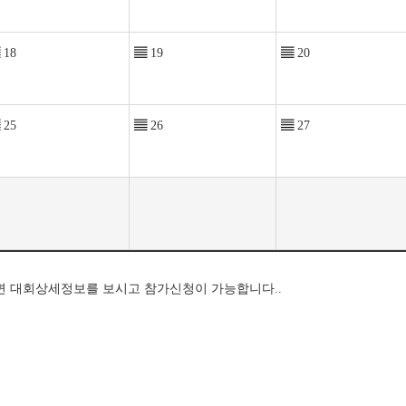
18
▤
19
▤
20
25
▤
26
▤
27
면 대회상세정보를 보시고 참가신청이 가능합니다..