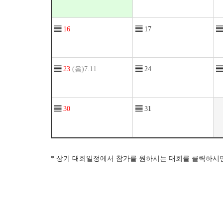
▤
16
▤
17
▤
▤
23
(음)7.11
▤
24
▤
▤
30
▤
31
* 상기 대회일정에서 참가를 원하시는 대회를 클릭하시