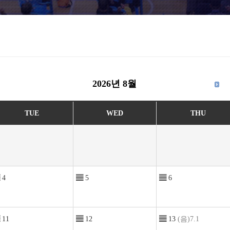
2026년 8월
TUE
WED
THU
4
▤
5
▤
6
11
▤
12
▤
13
(음)7.1