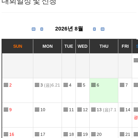
대회일정 및 신청
2026년 8월
SUN
MON
TUE
WED
THU
FRI
▤
▤
2
▤
3
(음)6.21
▤
4
▤
5
▤
6
▤
7
▤
▤
9
▤
10
▤
11
▤
12
▤
13
(음)7.1
▤
14
▤
광
▤
16
▤
17
▤
18
▤
19
▤
20
▤
21
▤