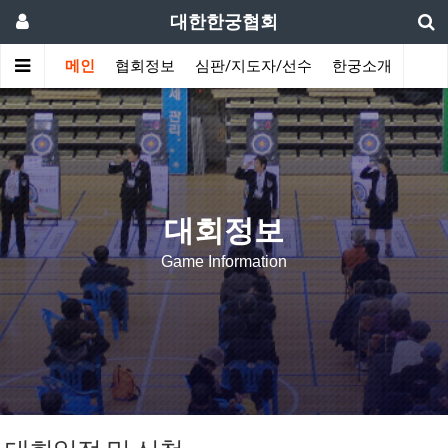
대한한궁협회
메인
협회정보
심판/지도자/선수
한궁소개
커뮤
대회정보
Game Information