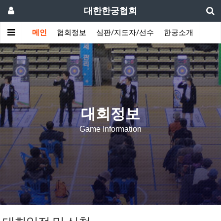
대한한궁협회
메인
협회정보
심판/지도자/선수
한궁소개
커뮤
대회정보
Game Information