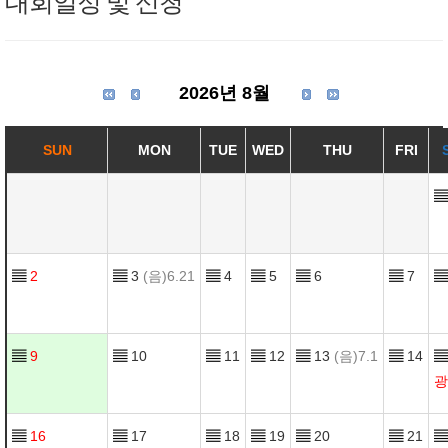
대회일정 및 신청
2026년 8월
SUN
MON
TUE
WED
THU
FRI
▤
▤
2
▤
3
(음)6.21
▤
4
▤
5
▤
6
▤
7
▤
▤
9
▤
10
▤
11
▤
12
▤
13
(음)7.1
▤
14
▤
광
▤
16
▤
17
▤
18
▤
19
▤
20
▤
21
▤